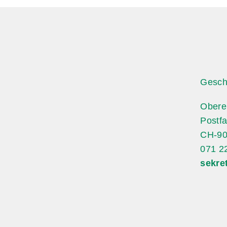
Gesch
Obere
Postf
CH-90
071 2
sekre