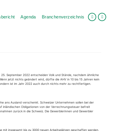
bericht
Agenda
Branchenverzeichnis
 Am 25. September 2022 entscheiden Volk und Stände, nachdem ähnliche
Wenn jetzt nichts geändert wird, dürfte die AHV in 10 bis 15 Jahren kein
sondern ist im Jahr 2022 auch durch nichts mehr zu rechtfertigen.
he ans Ausland verschenkt. Schweizer Unternehmen sollen bei der
uf inländischen Obligationen von der Verrechnungssteuer befreit
innahmen zurück in die Schweiz. Die Gewerblerinnen und Gewerbler
be mit insgesamt bis zu 3000 neuen Arbeitsplätzen geschaffen werden.