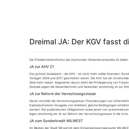
Dreimal JA: Der KGV fasst 
Die Präsidentenkonferenz des Kantonalen Gewerbeverbandes St.Gallen 
JA zur AHV 21
Das grösste Sozialwerk – die AHV – ist nicht mehr solide finanziert. 
Vorlagen 2004 und 2017 gescheitert waren. Die AHV hat ein strukturelles 
Geld mehr haben. Abgesehen davon steht die Privilegierung von Frauen be
Deshalb sagen die Gewerblerinnen und Gewerbler einstimmig JA zur AHV
JA zur Reform der Verrechnungssteuer
Heute vertreibt die Verrechnungssteuer Finanzierungen von Unternehm
Kapitalaufnahme (Ausgabe von Anleihen) gleiche Bedingungen erhalten w
werden. Bei ausländischen Obligationen sowie jenen von systemrelevant
legen einstimmig ein JA zur Reform der Verrechnungssteuer in die Urne.
JA zum Sonderkredit WILWEST
Im Westen der Stadt Wil soll mit dem Entwicklungsschwerpunkt WILWEST 