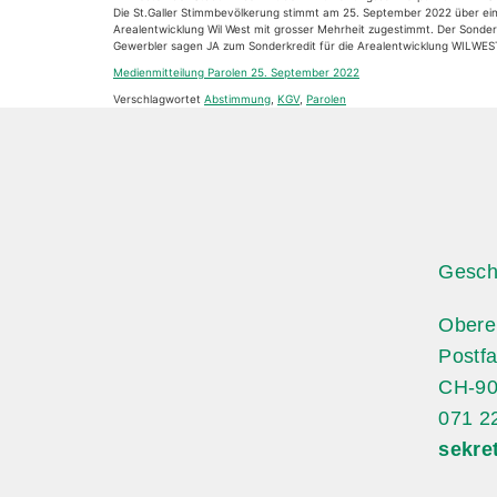
Die St.Galler Stimmbevölkerung stimmt am 25. September 2022 über eine
Arealentwicklung Wil West mit grosser Mehrheit zugestimmt. Der Sonder
Gewerbler sagen JA zum Sonderkredit für die Arealentwicklung WILWES
Medienmitteilung Parolen 25. September 2022
Verschlagwortet
Abstimmung
,
KGV
,
Parolen
Gesch
Obere
Postf
CH-90
071 2
sekre