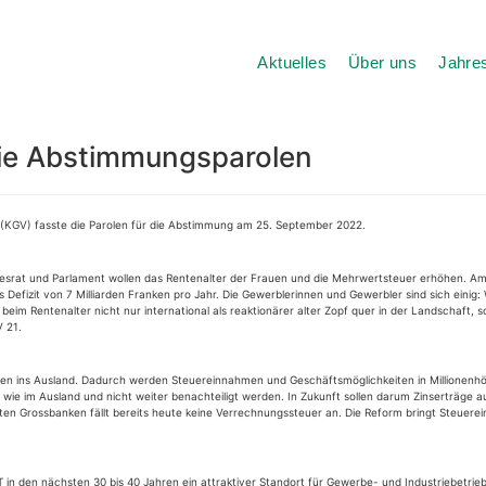
Aktuelles
Über uns
Jahres
die Abstimmungsparolen
(KGV) fasste die Parolen für die Abstimmung am 25. September 2022.
Bundesrat und Parlament wollen das Rentenalter der Frauen und die Mehrwertsteuer erhöhen.
Defizit von 7 Milliarden Franken pro Jahr. Die Gewerblerinnen und Gewerbler sind sich einig: 
im Rentenalter nicht nur international als reaktionärer alter Zopf quer in der Landschaft, 
 21.
en ins Ausland. Dadurch werden Steuereinnahmen und Geschäftsmöglichkeiten in Millionenhö
ie im Ausland und nicht weiter benachteiligt werden. In Zukunft sollen darum Zinserträge a
en Grossbanken fällt bereits heute keine Verrechnungssteuer an. Die Reform bringt Steuere
in den nächsten 30 bis 40 Jahren ein attraktiver Standort für Gewerbe- und Industriebetrie