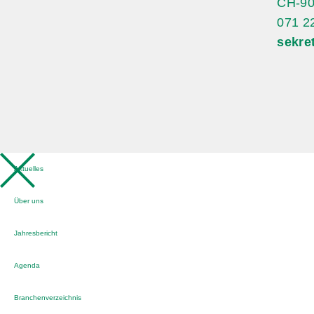
CH-90
071 2
sekre
Aktuelles
Über uns
Jahresbericht
Agenda
Branchenverzeichnis