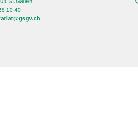
01 St.Gallen
28 10 40
tariat@gsgv.ch